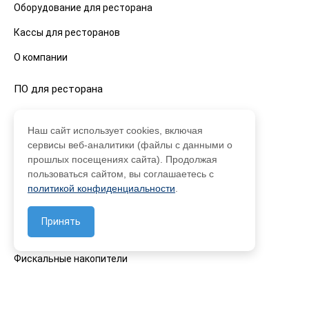
Оборудование для ресторана
Кассы для ресторанов
О компании
ПО для ресторана
iiko программа для ресторанов
Наш сайт использует cookies, включая
сервисы веб-аналитики (файлы с данными о
R-Keeper для ресторана
прошлых посещениях сайта). Продолжая
пользоваться сайтом, вы соглашаетесь с
Оборудование для ресторанов
политикой конфиденциальности
.
Смарт-терминалы
Принять
Фискальные регистраторы
Фискальные накопители
ОФД